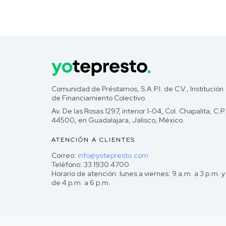
Comunidad de Préstamos, S.A.P.I. de C.V., Institución
de Financiamiento Colectivo.
Av. De las Rosas 1297, interior 1-04, Col. Chapalita, C.P.
44500, en Guadalajara, Jalisco, México.
ATENCIÓN A CLIENTES
Correo:
info@yotepresto.com
Teléfono: 33 1930 4700
Horario de atención: lunes a viernes: 9 a.m. a 3 p.m. y
de 4 p.m. a 6 p.m.