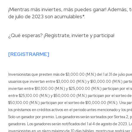
¡Mientras más inviertes, más puedes ganar! Además, toda
de julio de 2023 son acumulables*.
¿Qué esperas? ¡Regístrate, invierte y participa!
[REGISTRARME]
Inversionistas que presten más de $3,000.00 (M.N.) del 1 al 31 de julio pue
usuarios que inviertan entre $3,000.00 (M.N.) y $10,000.00 (M.N.) partic
inviertan entre $10,100.00 (M.N.) y $25,000.00 (M.N.) participan por el 
entre $25,100.00 (M.N.) y $50,000.00 (M.N.) participan por el sorteo de
$50,100.00 (M.N.) participan por el sorteo de $10,000.00 (M.N.). Una part
los préstamos en créditos activos en el periodo antes mencionado y los pré
Solo un ganador por premio. Los ganadores serán sorteados por Sortea.2, 
ganadores. Los ganadores serán notificados del 1 al 4 de agosto de 2023. L
inversionistas en un plazo máximo de 10 días hábiles, monto que podrá ser