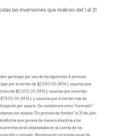
s las inversiones que realices del 1 al 31
den participar por uno de los siguientes 4 premios:
ipan por el sorteo de $2,500.00 (M.N.); usuarios que
sorteo de $5,000.00 (M.N.); usuarios que inviertan
 $7,500.00 (M.N.); y usuarios que inviertan más de
icipación por usuario. Se considerará como "inversión"
stamos con estatus "En proceso de fondeo" al 31 de julio.
plataforma que genera de manera aleatoria a los
os premios serán depositados en la cuenta de los
 invertido o retirado. Rendimiento promedio anual de