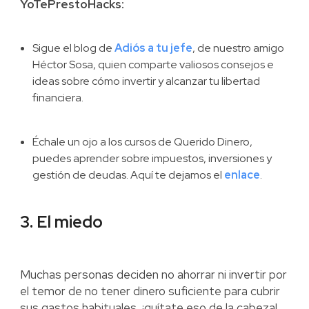
YoTePrestoHacks:
Sigue el blog de
Adiós a tu jefe
, de nuestro amigo
Héctor Sosa, quien comparte valiosos consejos e
ideas sobre cómo invertir y alcanzar tu libertad
financiera.
Échale un ojo a los cursos de Querido Dinero,
puedes aprender sobre impuestos, inversiones y
gestión de deudas. Aquí te dejamos el
enlace
.
3. El miedo
Muchas personas deciden no ahorrar ni invertir por
el temor de no tener dinero suficiente para cubrir
sus gastos habituales, ¡quítate eso de la cabeza!