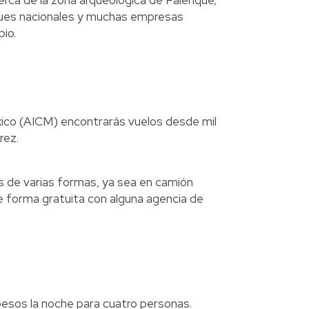
erca de la zona arqueológica de Palenque,
ques nacionales y muchas empresas
pio.
xico (AICM) encontrarás vuelos desde mil
rez.
as de varias formas, ya sea en camión
 forma gratuita con alguna agencia de
esos la noche para cuatro personas.