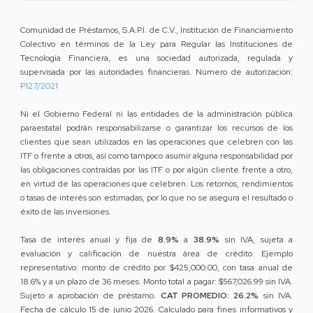
Comunidad de Préstamos, S.A.P.I. de C.V., Institución de Financiamiento
Colectivo en términos de la Ley para Regular las Instituciones de
Tecnología Financiera, es una sociedad autorizada, regulada y
supervisada por las autoridades financieras. Número de autorización:
P127/2021
Ni el Gobierno Federal ni las entidades de la administración pública
paraestatal podrán responsabilizarse o garantizar los recursos de los
clientes que sean utilizados en las operaciones que celebren con las
ITF o frente a otros, así como tampoco asumir alguna responsabilidad por
las obligaciones contraídas por las ITF o por algún cliente frente a otro,
en virtud de las operaciones que celebren. Los retornos, rendimientos
o tasas de interés son estimadas, por lo que no se asegura el resultado o
éxito de las inversiones.
Tasa de interés anual y fija de
8.9%
a
38.9%
sin IVA, sujeta a
evaluación y calificación de nuestra área de crédito. Ejemplo
representativo: monto de crédito por $425,000.00, con tasa anual de
18.6% y a un plazo de 36 meses. Monto total a pagar: $567,026.99 sin IVA.
Sujeto a aprobación de préstamo.
CAT PROMEDIO: 26.2%
sin IVA.
Fecha de cálculo 15 de junio 2026. Calculado para fines informativos y