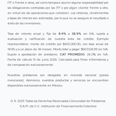
ITF o frente a otros, así como tampoco asumir alguna responsabilidad por
las obligaciones contraídas por las ITF o por algún cliente frente a otro,
en virtud de las operaciones que celebren. Los retornos, rendimientos
o tasas de interés son estimadas, por lo que no se asegura el resultado o
éxito de las inversiones.
Tasa de interés anual y fija de
8.9%
a
38.9%
sin IVA, sujeta a
evaluación y calificación de nuestra área de crédito. Ejemplo
representativo: monto de crédito por $425,000.00, con tasa anual de
18.6% y a un plazo de 36 meses. Monto total a pagar: $567,026.99 sin IVA.
Sujeto a aprobación de préstamo.
CAT PROMEDIO:
26.2
%
sin IVA.
Fecha de cálculo 15 de junio 2026. Calculado para fines informativos y
de comparación exclusivamente.
Nuestros préstamos son otorgados en moneda nacional (pesos
mexicanos). Asimismo, nuestros productos y servicios se encuentran
disponibles exclusivamente en México.
D. R. 2025 Todos los Derechos Reservados Comunidad de Préstamos
S.A.P.I. de C.V., Institución de Financiamiento Colectivo