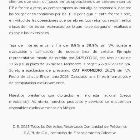
clientes que sean utilizados en las operaciones que celebren con las
ITF o frente a otros, así como tampoco asumir alguna responsabilidad por
las obligaciones contraídas por las ITF o por algún cliente frente a otro,
en virtud de las operaciones que celebren. Los retornos, rendimientos
o tasas de interés son estimadas, por lo que no se asegura el resultado o
éxito de las inversiones.
Tasa de interés anual y fija de
8.9%
a
38.9%
sin IVA, sujeta a
evaluación y calificación de nuestra área de crédito. Ejemplo
representativo: monto de crédito por $425,000.00, con tasa anual de
18.6% y a un plazo de 36 meses. Monto total a pagar: $567,026.99 sin IVA.
Sujeto a aprobación de préstamo.
CAT PROMEDIO:
26.2
%
sin IVA.
Fecha de cálculo 15 de junio 2026. Calculado para fines informativos y
de comparación exclusivamente.
Nuestros préstamos son otorgados en moneda nacional (pesos
mexicanos). Asimismo, nuestros productos y servicios se encuentran
disponibles exclusivamente en México.
D. R. 2025 Todos los Derechos Reservados Comunidad de Préstamos
S.A.P.I. de C.V., Institución de Financiamiento Colectivo