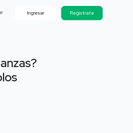
ar
Ingresar
Regístrate
inanzas?
plos