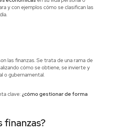
nes económicas
en su vida personal o
ara y con ejemplos cómo se clasifican las
día.
son las finanzas. Se trata de una rama de
nalizando cómo se obtiene, se invierte y
al o gubernamental.
nta clave:
¿cómo gestionar de forma
as finanzas?