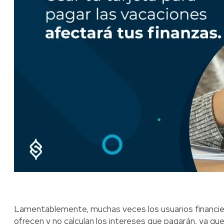
Lamentablemente, muchas veces los usuarios financiero
ofrecen y no calculan los intereses que pagarán, ya qu