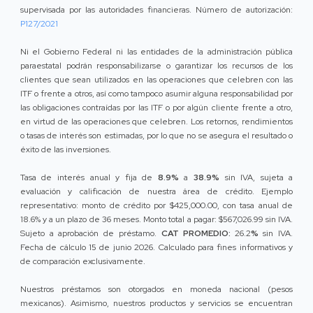
supervisada por las autoridades financieras. Número de autorización:
P127/2021
Ni el Gobierno Federal ni las entidades de la administración pública
paraestatal podrán responsabilizarse o garantizar los recursos de los
clientes que sean utilizados en las operaciones que celebren con las
ITF o frente a otros, así como tampoco asumir alguna responsabilidad por
las obligaciones contraídas por las ITF o por algún cliente frente a otro,
en virtud de las operaciones que celebren. Los retornos, rendimientos
o tasas de interés son estimadas, por lo que no se asegura el resultado o
éxito de las inversiones.
Tasa de interés anual y fija de
8.9%
a
38.9%
sin IVA, sujeta a
evaluación y calificación de nuestra área de crédito. Ejemplo
representativo: monto de crédito por $425,000.00, con tasa anual de
18.6% y a un plazo de 36 meses. Monto total a pagar: $567,026.99 sin IVA.
Sujeto a aprobación de préstamo.
CAT PROMEDIO:
26.2
%
sin IVA.
Fecha de cálculo 15 de junio 2026. Calculado para fines informativos y
de comparación exclusivamente.
Nuestros préstamos son otorgados en moneda nacional (pesos
mexicanos). Asimismo, nuestros productos y servicios se encuentran