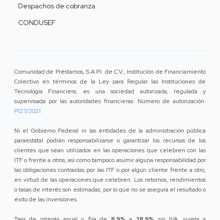
Despachos de cobranza
CONDUSEF
Comunidad de Préstamos, S.A.P.I. de C.V., Institución de Financiamiento
Colectivo en términos de la Ley para Regular las Instituciones de
Tecnología Financiera, es una sociedad autorizada, regulada y
supervisada por las autoridades financieras. Número de autorización:
P127/2021
Ni el Gobierno Federal ni las entidades de la administración pública
paraestatal podrán responsabilizarse o garantizar los recursos de los
clientes que sean utilizados en las operaciones que celebren con las
ITF o frente a otros, así como tampoco asumir alguna responsabilidad por
las obligaciones contraídas por las ITF o por algún cliente frente a otro,
en virtud de las operaciones que celebren. Los retornos, rendimientos
o tasas de interés son estimadas, por lo que no se asegura el resultado o
éxito de las inversiones.
Tasa de interés anual y fija de
8.9%
a
38.9%
sin IVA, sujeta a