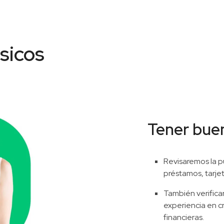
ásicos
Tener buen
Revisaremos la p
préstamos, tarjet
También verific
experiencia en c
financieras.