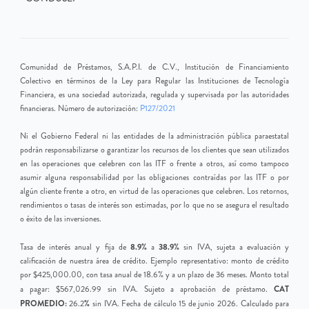
Comunidad de Préstamos, S.A.P.I. de C.V., Institución de Financiamiento
Colectivo en términos de la Ley para Regular las Instituciones de Tecnología
Financiera, es una sociedad autorizada, regulada y supervisada por las autoridades
financieras. Número de autorización:
P127/2021
Ni el Gobierno Federal ni las entidades de la administración pública paraestatal
podrán responsabilizarse o garantizar los recursos de los clientes que sean utilizados
en las operaciones que celebren con las ITF o frente a otros, así como tampoco
asumir alguna responsabilidad por las obligaciones contraídas por las ITF o por
algún cliente frente a otro, en virtud de las operaciones que celebren. Los retornos,
rendimientos o tasas de interés son estimadas, por lo que no se asegura el resultado
o éxito de las inversiones.
8.9%
38.9%
Tasa de interés anual y fija de
a
sin IVA, sujeta a evaluación y
calificación de nuestra área de crédito. Ejemplo representativo: monto de crédito
por $425,000.00, con tasa anual de 18.6% y a un plazo de 36 meses. Monto total
CAT
a pagar: $567,026.99 sin IVA. Sujeto a aprobación de préstamo.
PROMEDIO:
%
26.2
sin IVA. Fecha de cálculo 15 de junio 2026. Calculado para