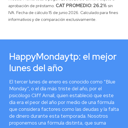
CAT PROMEDIO: 26.2%
aprobación de préstamo.
sin
IVA. Fecha de cálculo 15 de junio 2026. Calculado para fines
informativos y de comparación exclusivamente.
HappyMondaytp: el mejor
lunes del año
El tercer lunes de enero es conocido como “Blue
Monday”, o el día más triste del año, por el
psicólogo Cliff Arnall, quien estableció que este
día era el peor del año por medio de una fórmula
que considera factores como las deudas y la falta
de dinero durante esta temporada. Nosotros
proponemos una fórmula distinta, que suma