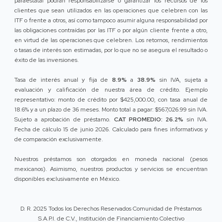
paraestatal podrán responsabilizarse o garantizar los recursos de los
clientes que sean utilizados en las operaciones que celebren con las
ITF o frente a otros, así como tampoco asumir alguna responsabilidad por
las obligaciones contraídas por las ITF o por algún cliente frente a otro,
en virtud de las operaciones que celebren. Los retornos, rendimientos
o tasas de interés son estimadas, por lo que no se asegura el resultado o
éxito de las inversiones.
Tasa de interés anual y fija de
8.9%
a
38.9%
sin IVA, sujeta a
evaluación y calificación de nuestra área de crédito. Ejemplo
representativo: monto de crédito por $425,000.00, con tasa anual de
18.6% y a un plazo de 36 meses. Monto total a pagar: $567,026.99 sin IVA.
Sujeto a aprobación de préstamo.
CAT PROMEDIO: 26.2%
sin IVA.
Fecha de cálculo 15 de junio 2026. Calculado para fines informativos y
de comparación exclusivamente.
Nuestros préstamos son otorgados en moneda nacional (pesos
mexicanos). Asimismo, nuestros productos y servicios se encuentran
disponibles exclusivamente en México.
D. R. 2025 Todos los Derechos Reservados Comunidad de Préstamos
S.A.P.I. de C.V., Institución de Financiamiento Colectivo